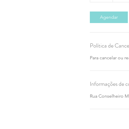
0
m
i
Agendar
n
Política de Canc
Para cancelar ou re
Informações de c
Rua Conselheiro Ma