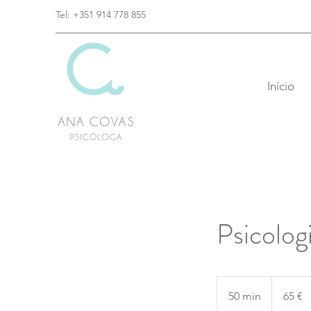
Tel: +351 914 778 855
Início
Psicolog
65
euros
50 min
5
65 €